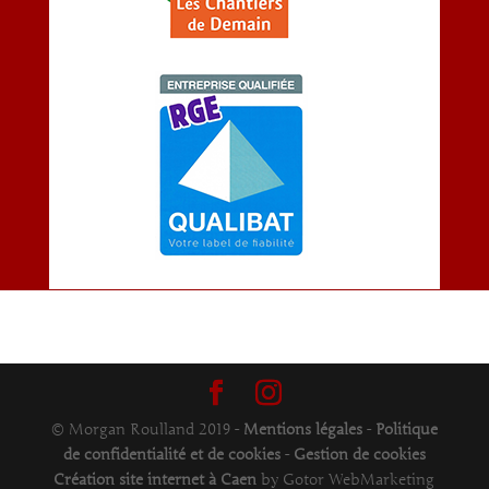
© Morgan Roulland 2019 -
Mentions légales
-
Politique
de confidentialité et de cookies
-
Gestion de cookies
Création site internet à Caen
by Gotor WebMarketing